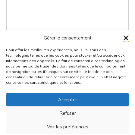
Gérer le consentement
Pour offrir les meilleures expériences, nous utilisons des
technologies telles que les cookies pour stocker et/ou accéder aux
informations des appareils. Le fait de consentir à ces technologies
nous permettra de traiter des données telles que le comportement
de navigation ou les ID uniques sur ce site. Le fait de ne pas
Envoyer
consentir ou de retirer son consentement peut avoir un effet négatif
sur certaines caractéristiques et fonctions.
Accepter
Accueil
Contact
Mentions Légales
Refuser
Politiques de confidentialité
Voir les préférences
Copyright © 2026 Dingo photo | développé par
Imagin'Com